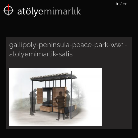
tr
en
atölye
mimarlık
gallipoly-peninsula-peace-park-ww1-
atolyemimarlik-satis