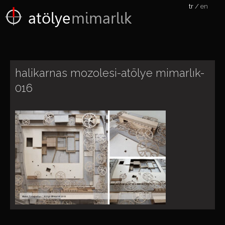
tr
en
atölye
mimarlık
halikarnas mozolesi-atölye mimarlık-
016