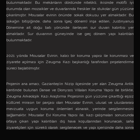
bulunmaktadır. Bu mekânların dördünde nitelikli, ikisinde motifli iyi
durumda olan mozaikler ve duvarlarında freskler ile stukolar gün yüzüne
çıkarılmıştır. Mousalar evinin önünde sokak dokusu yer almaktadır. Bu
sokağın bitişiğinde, daha sonra (geç dönem) inşa edilen, Justinyanus
Dönemine ait doğu batı yönünde ilerleyen sur duvarı kalıntısı yer
almaktadır. Sur duvarının güneyinde ise geç dönem yapı kalıntıları
bulunmaktadır.
2021 yılında Mousalar Evinin, kalıcı bir koruma yapısı ile korunması ve
ziyarete açılması için Zeugma Kazı başkanlığı tarafından projelendirme
süreci başlatılmıştır.
Projenin ana amacı, Gaziantep’in Nizip ilçesinde yer alan Zeugma Antik
kentinde bulunan Danae ve Dionysos Villaları Koruma Yapısı ile birlikte,
Zeugma Arkeolojik Kazı Araştırma Projesinin gün yüzüne çıkarttığı eşsiz
kültürel mirasın bir parçası olan Mousalar Evinin, ulusal ve uluslararası
mevzuata uygun koruma önlemleri alınarak, yerinde sergilenmesini
sağlamaktır. Mousalar Evi Koruma Yapısı ile, kazı çalışmaları sonucunda
ortaya çıkan yapı kalıntıları dış hava koşullarından korunacak, saha
ziyaretçileri için sürekli olarak sergilenecek ve yapı içerisinde daha sonra
yapılacak konservasyon çalışmaları için uygun bir çalışma ortamı
sağlanacaktır.