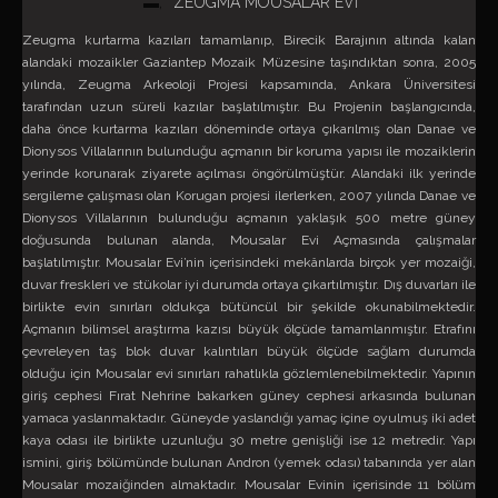
ZEUGMA MOUSALAR EVİ
Zeugma kurtarma kazıları tamamlanıp, Birecik Barajının altında kalan
alandaki mozaikler Gaziantep Mozaik Müzesine taşındıktan sonra, 2005
yılında, Zeugma Arkeoloji Projesi kapsamında, Ankara Üniversitesi
tarafından uzun süreli kazılar başlatılmıştır. Bu Projenin başlangıcında,
daha önce kurtarma kazıları döneminde ortaya çıkarılmış olan Danae ve
Dionysos Villalarının bulunduğu açmanın bir koruma yapısı ile mozaiklerin
yerinde korunarak ziyarete açılması öngörülmüştür. Alandaki ilk yerinde
sergileme çalışması olan Korugan projesi ilerlerken, 2007 yılında Danae ve
Dionysos Villalarının bulunduğu açmanın yaklaşık 500 metre güney
doğusunda bulunan alanda, Mousalar Evi Açmasında çalışmalar
başlatılmıştır. Mousalar Evi’nin içerisindeki mekânlarda birçok yer mozaiği,
duvar freskleri ve stükolar iyi durumda ortaya çıkartılmıştır. Dış duvarları ile
birlikte evin sınırları oldukça bütüncül bir şekilde okunabilmektedir.
Açmanın bilimsel araştırma kazısı büyük ölçüde tamamlanmıştır. Etrafını
çevreleyen taş blok duvar kalıntıları büyük ölçüde sağlam durumda
olduğu için Mousalar evi sınırları rahatlıkla gözlemlenebilmektedir. Yapının
giriş cephesi Fırat Nehrine bakarken güney cephesi arkasında bulunan
yamaca yaslanmaktadır. Güneyde yaslandığı yamaç içine oyulmuş iki adet
kaya odası ile birlikte uzunluğu 30 metre genişliği ise 12 metredir. Yapı
ismini, giriş bölümünde bulunan Andron (yemek odası) tabanında yer alan
Mousalar mozaiğinden almaktadır. Mousalar Evinin içerisinde 11 bölüm