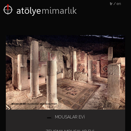
tr
en
atölye
mimarlık
MOUSALAR EVİ