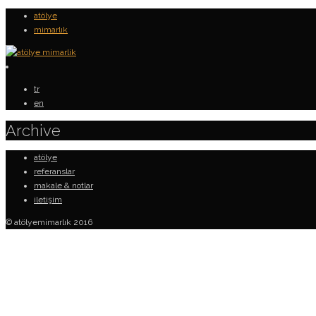
atölye
mimarlık
tr
en
Archive
atölye
referanslar
makale & notlar
iletişim
© atölyemimarlık 2016