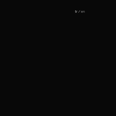
tr
en