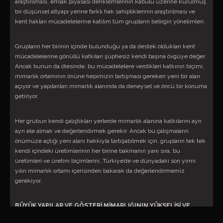
araştırılması, emlak piyasası denklemlerinin kabulü üzerine kurulmuş
bir düşünsel altyapı yerine farklı hak sahipliklerinin araştırılması ve
kent hakları mücadelelerine katılım tüm grupların belirgin yönelimleri.
Grupların her birinin içinde bulunduğu ya da destek oldukları kent
mücadelelerine gönüllü katkıları şüphesiz kendi başına övgüye değer.
Ancak bunun da ötesinde, bu mücadelelere verdikleri katkının biçimi,
mimarlık ortamının önüne hepimizin tartışması gereken yeni bir alan
açıyor ve yapılanları mimarlık alanında da deneysel ve öncü bir konuma
getiriyor.
Her grubun kendi çalıştıkları yerlerde mimarlık alanına katkılarını ayrı
ayrı ele almak ve değerlendirmek gerekir. Ancak bu çalışmaların
önümüze açtığı yeni alanı hakkıyla tartışabilmek için, grupların tek tek
kendi içindeki üretimlerinin her birine bakmanın yanı sıra, bu
üretimleri ve üretim biçimlerini, Türkiye’de ve dünyadaki son yirmi
yılın mimarlık ortamı içerisinden bakarak da değerlendirmemiz
gerekiyor.
BÜYÜK YAPILAR VE GÖSTERİ MİMARLIĞININ YÜKSELİŞİ VE
DÜŞÜŞÜ