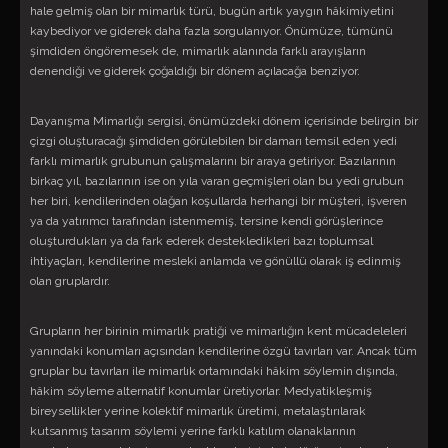
hale gelmiş olan bir mimarlık türü, bugün artık yaygın hâkimiyetini
kaybediyor ve giderek daha fazla sorgulanıyor. Önümüze, tümünü
şimdiden öngöremesek de, mimarlık alanında farklı arayışların
denendiği ve giderek çoğaldığı bir dönem açılacağa benziyor.
Dayanışma Mimarlığı sergisi, önümüzdeki dönem içerisinde belirgin bir
çizgi oluşturacağı şimdiden görülebilen bir damarı temsil eden yedi
farklı mimarlık grubunun çalışmalarını bir araya getiriyor. Bazılarının
birkaç yıl, bazılarının ise on yıla varan geçmişleri olan bu yedi grubun
her biri, kendilerinden olağan koşullarda herhangi bir müşteri, işveren
ya da yatırımcı tarafından istenmemiş, tersine kendi görüşlerince
oluşturdukları ya da fark ederek destekledikleri bazı toplumsal
ihtiyaçları, kendilerine mesleki anlamda ve gönüllü olarak iş edinmiş
olan gruplardır.
Grupların her birinin mimarlık pratiği ve mimarlığın kent mücadeleleri
yanındaki konumları açısından kendilerine özgü tavırları var. Ancak tüm
gruplar bu tavırları ile mimarlık ortamındaki hâkim söylemin dışında,
hâkim söyleme alternatif konumlar üretiyorlar. Medyatikleşmiş
bireysellikler yerine kolektif mimarlık üretimi, metalaştırılarak
kutsanmış tasarım söylemi yerine farklı katılım olanaklarının