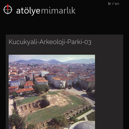
tr
en
atölye
mimarlık
Kucukyali-Arkeoloji-Parki-03