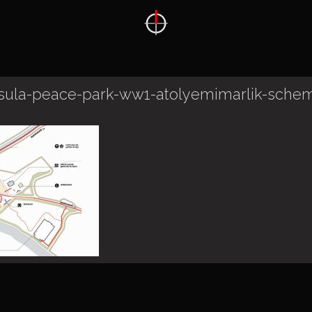
nsula-peace-park-ww1-atolyemimarlik-sche