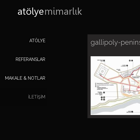
atölye
mimarlık
ATÖLYE
gallipoly-peni
REFERANSLAR
MAKALE & NOTLAR
ILETIŞIM