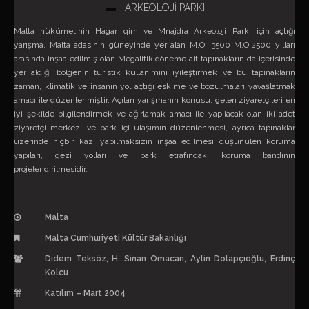
ARKEOLOJİ PARKI
Malta hükümetinin Hagar qim ve Mnajdra Arkeoloji Parkı için açtığı
yarışma, Malta adasının güneyinde yer alan M.Ö. 3500 M.Ö.2500 yılları
arasında inşaa edilmiş olan Megalitik döneme ait tapınakların da içerisinde
yer aldığı bölgenin turistik kullanımını iyileştirmek ve bu tapınakların
zaman, klimatik ve insanın yol açtığı eskime ve bozulmaları yavaşlatmak
amacı ile düzenlenmiştir. Açılan yarışmanın konusu, gelen ziyaretçileri en
iyi şekilde bilgilendirmek ve ağırlamak amacı ile yapılacak olan iki adet
ziyaretçi merkezi ve park içi ulaşımın düzenlenmesi, ayrıca tapınaklar
üzerinde hiçbir kazı yapılmaksızın inşaa edilmesi düşünülen koruma
yapıları, gezi yolları ve park etrafındaki koruma bandının
projelendirilmesidir.
Malta
Malta Cumhuriyeti Kültür Bakanlığı
Didem Teksöz, H. Sinan Omacan, Aylin Dolapçıoğlu, Erdinç
Kolcu
Katılım – Mart 2004