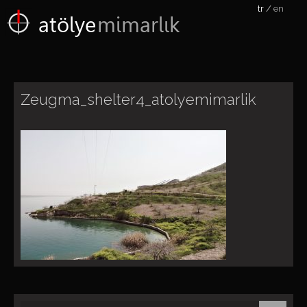
tr
en
atölye
mimarlık
Zeugma_shelter4_atolyemimarlik