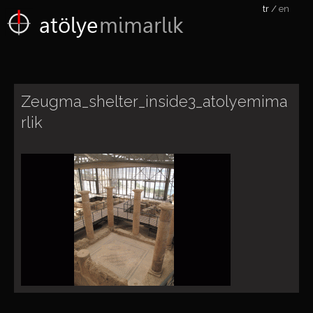
tr
en
atölye
mimarlık
Zeugma_shelter_inside3_atolyemima
rlik